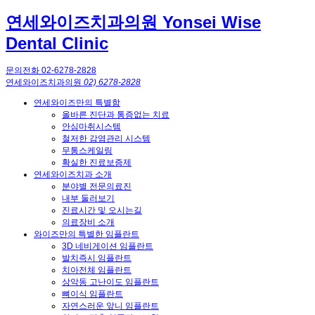
연세와이즈치과의원 Yonsei Wise
Dental Clinic
문의전화 02-6278-2828
연세와이즈치과의원
02) 6278-2828
연세와이즈만의 특별함
올바른 진단과 통증없는 치료
안심마취시스템
철저한 감염관리 시스템
무통스케일링
확실한 진료보증제
연세와이즈치과 소개
분야별 전문의료진
내부 둘러보기
진료시간 및 오시는길
의료장비 소개
와이즈만의 특별한 임플란트
3D 네비게이션 임플란트
발치즉시 임플란트
치아전체 임플란트
상악동 고난이도 임플란트
뼈이식 임플란트
자연스러운 앞니 임플란트