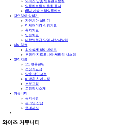
와이즈 맞춤 임플란트보철
임플란트를 이용한 틀니
65세이상 보험임플란트
자연치아 살리기
자연치아 살리기
미세현미경 신경치료
충치치료
잇몸치료
대학병원급 당일 사랑니발치
심미치료
최소삭제 라미네이트
투명한 지르코니아-세라믹 시스템
교정치료
1:1 맞춤진단
성장기교정
맞춤 성인교정
비발치 치아교정
부분교정
교정장치소개
커뮤니티
공지사항
온라인 상담
증례사진
와이즈 커뮤니티