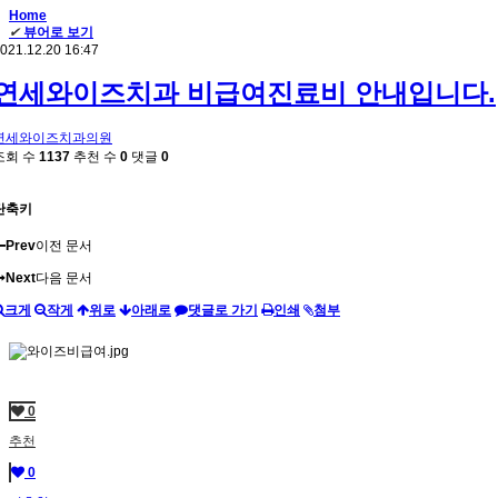
Home
✔
뷰어로 보기
021.12.20 16:47
연세와이즈치과 비급여진료비 안내입니다.
연세와이즈치과의원
조회 수
1137
추천 수
0
댓글
0
단축키
Prev
이전 문서
Next
다음 문서
크게
작게
위로
아래로
댓글로 가기
인쇄
첨부
0
추천
0